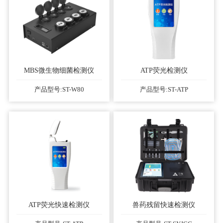
MBS微生物细菌检测仪
ATP荧光检测仪
产品型号:ST-W80
产品型号:ST-ATP
ATP荧光快速检测仪
兽药残留快速检测仪