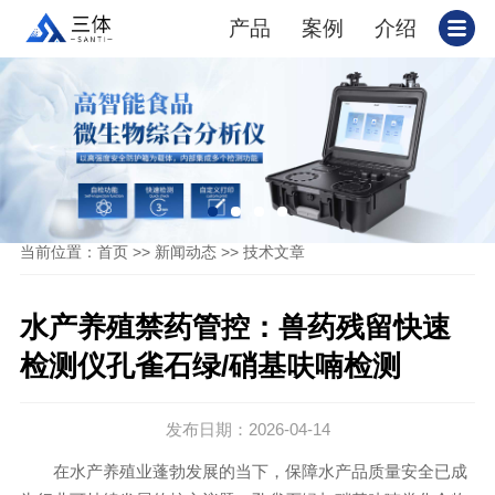
产品
案例
介绍
当前位置：
>>
>>
首页
新闻动态
技术文章
水产养殖禁药管控：兽药残留快速
检测仪孔雀石绿/硝基呋喃检测
发布日期：2026-04-14
在水产养殖业蓬勃发展的当下，保障水产品质量安全已成