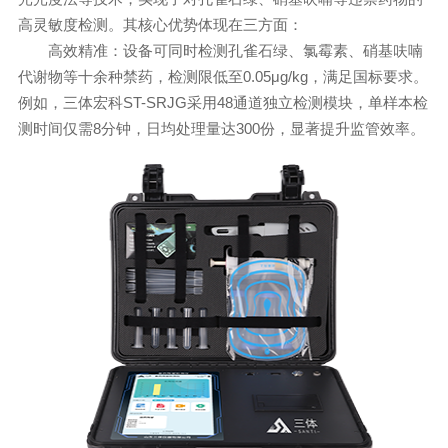
高灵敏度检测。其核心优势体现在三方面：
高效精准：设备可同时检测孔雀石绿、氯霉素、硝基呋喃
代谢物等十余种禁药，检测限低至0.05μg/kg，满足国标要求。
例如，三体宏科ST-SRJG采用48通道独立检测模块，单样本检
测时间仅需8分钟，日均处理量达300份，显著提升监管效率。