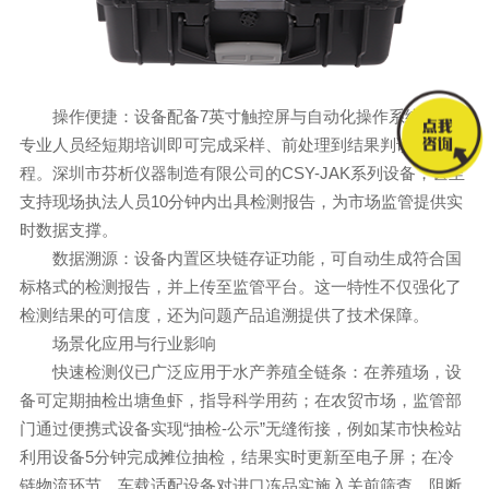
操作便捷：设备配备7英寸触控屏与自动化操作系统，非
专业人员经短期培训即可完成采样、前处理到结果判读的全流
程。深圳市芬析仪器制造有限公司的CSY-JAK系列设备，甚至
支持现场执法人员10分钟内出具检测报告，为市场监管提供实
时数据支撑。
数据溯源：设备内置区块链存证功能，可自动生成符合国
标格式的检测报告，并上传至监管平台。这一特性不仅强化了
检测结果的可信度，还为问题产品追溯提供了技术保障。
场景化应用与行业影响
快速检测仪已广泛应用于水产养殖全链条：在养殖场，设
备可定期抽检出塘鱼虾，指导科学用药；在农贸市场，监管部
门通过便携式设备实现“抽检-公示”无缝衔接，例如某市快检站
利用设备5分钟完成摊位抽检，结果实时更新至电子屏；在冷
链物流环节，车载适配设备对进口冻品实施入关前筛查，阻断