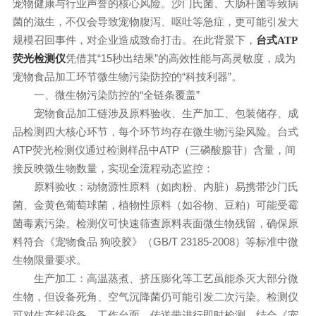
宠物健康与行业声誉的核心风险。沙门氏菌、大肠杆菌等致病
菌的滋生，不仅会导致宠物腹泻、呕吐等急症，更可能引发大
规模召回事件，对企业造成致命打击。在此背景下，
台式ATP
凭借其“15秒出结果”的高效性能与高灵敏度，成为
荧光检测仪
宠物食品加工环节微生物污染防控的“科技利器”。
一、微生物污染防控的“全链条覆盖”
宠物食品加工链涉及原料验收、生产加工、包装储存、成
品检测四大核心环节，每个环节均存在微生物污染风险。台式
ATP荧光检测仪通过检测样品中ATP（三磷酸腺苷）含量，间
接反映微生物数量，实现全流程动态监控：
原料验收：动物源性原料（如肉粉、内脏）易携带沙门氏
菌、金黄色葡萄球菌，植物性原料（如谷物、豆粕）可能受霉
菌毒素污染。检测仪可快速筛查原料表面微生物残留，确保原
料符合《宠物食品 狗咬胶》（GB/T 23185-2008）等标准中微
生物限量要求。
生产加工：高温蒸煮、挤压膨化等工艺虽能杀灭大部分微
生物，但设备死角、空气沉降菌仍可能引发二次污染。检测仪
可对生产线设备、工作台面、传送带进行即时检测，结合《宠