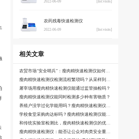
2022-06-09
[list:visits]
农药残毒快速检测仪
手
2022-06-09
[list:visits]
相关文章
触
农贸市场“安全哨兵”：瘦肉精快速检测仪如何拦截问题肉？
瘦肉精快速检测仪检测流程繁琐吗？从采样到出结果要多久？
拍
屠宰场用瘦肉精快速检测仪能通过监管抽检吗？
瘦肉精快速检测仪能同时检测多少种有害物质？
样
养殖户没学过化学能用吗？瘦肉精快速检测仪插样即读+语音播报功能靠谱吗？
学校食堂采购肉达标吗？瘦肉精快速检测仪能现场生成合规报告
和传统实验室检测比，瘦肉精快速检测仪的优势真有那么大吗？
标
瘦肉精快速检测仪：能否让公众对肉类安全重拾信心？
追