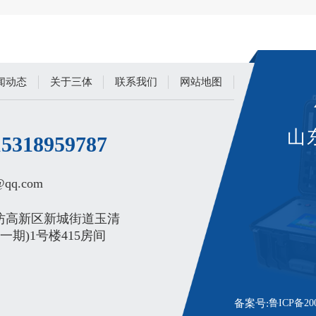
闻动态
关于三体
联系我们
网站地图
山
15318959787
q.com‬
坊高新区新城街道玉清
一期)1号楼415房间
备案号:
鲁ICP备200