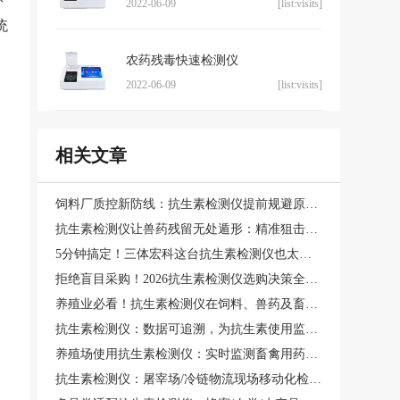
2022-06-09
[list:visits]
统
农药残毒快速检测仪
2022-06-09
[list:visits]
相关文章
饲料厂质控新防线：抗生素检测仪提前规避原料风险隐患
抗生素检测仪让兽药残留无处遁形：精准狙击+多通道并行检测
5分钟搞定！三体宏科这台抗生素检测仪也太能打了
拒绝盲目采购！2026抗生素检测仪选购决策全攻略
养殖业必看！抗生素检测仪在饲料、兽药及畜产品中的全链条管控方案
抗生素检测仪：数据可追溯，为抗生素使用监管提供坚实依据
养殖场使用抗生素检测仪：实时监测畜禽用药残留，避免超标肉品流入市场
抗生素检测仪：屠宰场/冷链物流现场移动化检测的智能装备