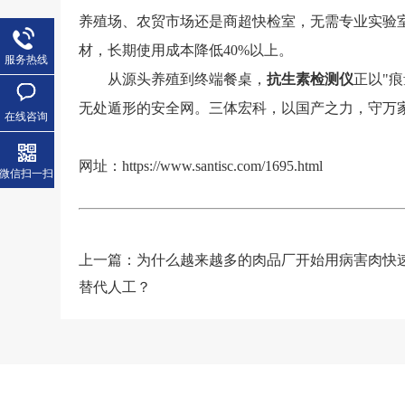
养殖场、农贸市场还是商超快检室，无需专业实验
材，长期使用成本降低40%以上。
服务热线
从源头养殖到终端餐桌，
抗生素检测仪
正以"
无处遁形的安全网。三体宏科，以国产之力，守万
在线咨询
网址：
https://www.santisc.com/1695.html
微信扫一扫
上一篇：
为什么越来越多的肉品厂开始用病害肉快
替代人工？