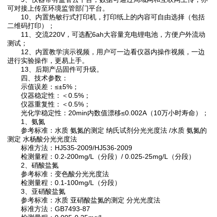
可对接上传至环境监管部门平台。
10、内置热敏行式打印机，打印纸上的内容可自由选择（包括
二维码打印）；
11、交流220V，可选配6ah大容量充电锂电池，方便户外流动
测试；
12、内置教学演示视频，用户可一边看仪器内操作视频，一边
进行实验操作，更易上手。
13、后期产品固件可升级。
四、技术参数：
示值误差：≤±5%；
仪器稳定性：＜0.5%；
仪器重复性：＜0.5%；
光化学稳定性：20min内数值漂移≤0.002A（10万小时寿命）；
1、氨氮
参考标准：水质 氨氮的测定 纳氏试剂分光光度法 /水质 氨氮的
测定 水杨酸分光光度法
标准方法：HJ535-2009/HJ536-2009
检测量程：0.2-200mg/L（分段）/ 0.025-25mg/L（分段）
2、硝酸盐氮
参考标准：变色酸分光光度法
检测量程：0.1-100mg/L（分段）
3、亚硝酸盐氮
参考标准：水质 亚硝酸盐氮的测定 分光光度法
标准方法：GB7493-87