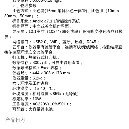
检测量程：0.005-0.25mg/L
五、物理参数
比色方式：比色管(16mm消解比色一体管)、比色皿（10mm、
30mm、50mm）；
操作系统：Android7.1.1智能操作系统
操作界面：中文或英文操作界面；
显示屏：10.1英寸（1024*768分辨率）高清晰度彩色液晶触摸
屏；
网络接口：USB2.0、WiFi、蓝牙、热点、RJ45；
云平台：仪器带有监管平台，连接有线/无线网络，检测结果直
接传输至环境安全监管平台。
打印机：热敏行式打印机；
数据储存：800万组，可自由调用查看；
数据导出格式：Excel表格；
仪器尺寸：444 x 303 x 173 mm；
仪器重量：5.2kg；
六：环境及工作参数
环境温度：（5-40）℃；
环境湿度：相对湿度＜85%（无冷凝）；
额定功率：10W
工作电源：AC220V±10%/50Hz；
可配置：大容量锂电池。
产品推荐