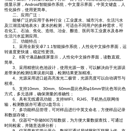
摸显示屏，Android智能操作系统，中文显示界面，中英文键盘，人
性化操作，使用更简单。
二、应用广泛：
能够广泛的应用于各种行业（工业废水、城市污水、生活污水
及江湖流域地表水）废水的检测，可适合不同用户的多种需求，可
在化工、石油、焦化、造纸、冶金、酿造、医药等工业废水及各种
生活污水监测应用。
三、功能特点：
1、采用全新安卓7.1.1智能操作系统，人性化中文操作界面，运
转速度更快速，稳定性更强。
2、8英寸液晶触摸屏显示，人性化中文操作界面，读数直观、
简单。
3、采用精密比色池设计，使用光源一致，可以解决由于光源误
差带来的检测结果误差问题，检测结果更加精准。
4、光源采用进口超高亮发光二极管，光源亮度可以自动调节与
校准。
5、支持10mm、30mm、50mm皿比色和φ16mm管比色等比色
方式，多元选择，确保测量的准确性；
6、具有无线通讯功能，支持WIFI、RJ45、手机热点联网传
输，检测数据亦可通过U盘导出；
7、多功能样品管理，可对样品进行中英文命名，方便样品记录
和数据存储；
8、仪器可**存储800万组数据，为方便大量数据查找，可通过
时间检索，并随意选择分析；
9、仪器带有监管云平台，数据可通过局域网和互联网上传，亦