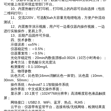
可对接上传至环境监管部门平台。
10、内置热敏行式打印机，打印纸上的内容可自由选择（包括
二维码打印）；
11、交流220V，可选配6ah大容量充电锂电池，方便户外流动
测试；
12、内置教学演示视频，用户可一边看仪器内操作视频，一边
进行实验操作，更易上手。
13、后期产品固件可升级。
四、技术参数：
示值误差：≤±5%；
仪器稳定性：＜0.5%；
仪器重复性：＜0.5%；
光化学稳定性：20min内数值漂移≤0.002A（10万小时寿命）；
参考方法：变色酸分光光度法
检测量程：0.1-100mg/L
五、物理参数
比色方式：比色管(16mm消解比色一体管)、比色皿（10mm、
30mm、50mm）；
操作系统：Android7.1.1智能操作系统
操作界面：中文或英文操作界面；
显示屏：10.1英寸（1024*768分辨率）高清晰度彩色液晶触摸
屏；
网络接口：USB2.0、WiFi、蓝牙、热点、RJ45；
云平台：仪器带有监管平台，连接有线/无线网络，检测结果直