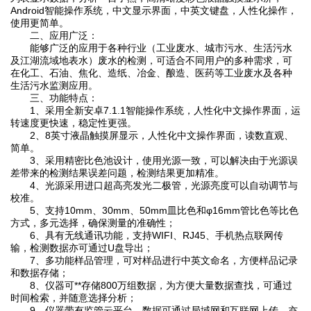
Android智能操作系统，中文显示界面，中英文键盘，人性化操作，
使用更简单。
二、应用广泛：
能够广泛的应用于各种行业（工业废水、城市污水、生活污水
及江湖流域地表水）废水的检测，可适合不同用户的多种需求，可
在化工、石油、焦化、造纸、冶金、酿造、医药等工业废水及各种
生活污水监测应用。
三、功能特点：
1、采用全新安卓7.1.1智能操作系统，人性化中文操作界面，运
转速度更快速，稳定性更强。
2、8英寸液晶触摸屏显示，人性化中文操作界面，读数直观、
简单。
3、采用精密比色池设计，使用光源一致，可以解决由于光源误
差带来的检测结果误差问题，检测结果更加精准。
4、光源采用进口超高亮发光二极管，光源亮度可以自动调节与
校准。
5、支持10mm、30mm、50mm皿比色和φ16mm管比色等比色
方式，多元选择，确保测量的准确性；
6、具有无线通讯功能，支持WIFI、RJ45、手机热点联网传
输，检测数据亦可通过U盘导出；
7、多功能样品管理，可对样品进行中英文命名，方便样品记录
和数据存储；
8、仪器可**存储800万组数据，为方便大量数据查找，可通过
时间检索，并随意选择分析；
9、仪器带有监管云平台，数据可通过局域网和互联网上传，亦