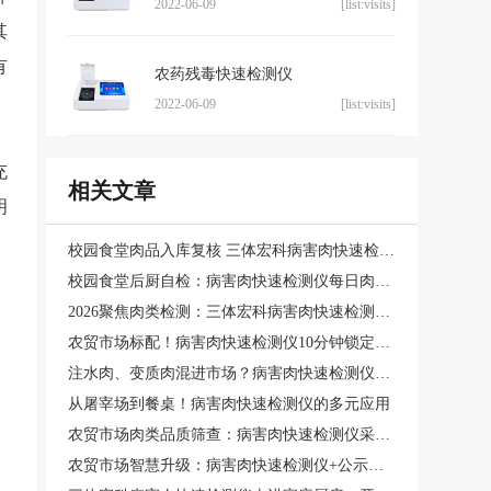
2022-06-09
[list:visits]
其
有
农药残毒快速检测仪
2022-06-09
[list:visits]
充
相关文章
明
，
校园食堂肉品入库复核 三体宏科病害肉快速检测仪 每批次鲜肉到店当场出检测结果
校园食堂后厨自检：病害肉快速检测仪每日肉类食材安全筛查
2026聚焦肉类检测：三体宏科病害肉快速检测仪品牌优势深度解析
农贸市场标配！病害肉快速检测仪10分钟锁定问题猪肉
注水肉、变质肉混进市场？病害肉快速检测仪让问题肉现原形
从屠宰场到餐桌！病害肉快速检测仪的多元应用
农贸市场肉类品质筛查：病害肉快速检测仪采购方案与成本预算规划
农贸市场智慧升级：病害肉快速检测仪+公示系统构建消费者信任