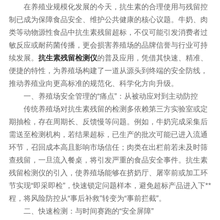
在养殖业规模化发展的今天，抗生素的合理使用与残留控
制已成为保障食品安全、维护公共健康的核心议题。牛奶、肉
类等动物源性食品中抗生素残留超标，不仅可能引发消费者过
敏反应或耐药菌传播，更会损害养殖场的品牌信誉与行业可持
续发展。
的普及应用，凭借其快速、精准、
抗生素残留检测仪
便捷的特性，为养殖场构建了一道从源头到终端的安全防线，
推动养殖业向更高标准的规范化、科学化方向升级。
一、养殖场安全管理的“痛点”：从被动应对到主动防控
传统养殖场对抗生素残留的检测多依赖第三方实验室或定
期抽检，存在周期长、反馈慢等问题。例如，牛奶完成采集后
需送至检测机构，若结果超标，已生产的批次可能已进入流通
环节，召回成本高且影响市场信任；肉类在出栏前若未及时筛
查残留，一旦流入餐桌，将引发严重的食品安全事件。抗生素
残留检测仪的引入，使养殖场能够在挤奶厅、屠宰前或加工环
节实现“即采即检”，快速锁定问题样本，避免超标产品进入下**
程，将风险防控从“事后补救”转变为“事前拦截”。
二、快速检测：与时间赛跑的“安全屏障”