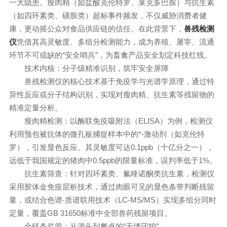
一大隐患。瘦肉精（如盐酸克伦特罗、莱克多巴胺）与抗生素
（如四环素类、磺胺类）超标事件频发，不仅威胁消费者健
康，更动摇公众对食品供应链的信任。在此背景下，
兽残检测
凭借其高灵敏度、多组分检测能力，成为养殖、屠宰、流通
仪
环节不可或缺的“安全哨兵”，为畜禽产品安全划定科技红线。
技术内核：分子级精准识别，筑牢安全屏障
兽残检测仪的核心技术基于免疫学与光谱学原理，通过特
异性反应或分子结构识别，实现对瘦肉精、抗生素等残留物的
精准定量分析。
瘦肉精检测：以酶联免疫吸附法（ELISA）为例，检测仪
利用预包被抗体的微孔板捕捉样本中的*-激动剂（如克伦特
罗），引发显色反应。其灵敏度可达0.1ppb（十亿分之一），
远低于我国规定的猪肉中0.5ppb的限量标准，误判率低于1%。
抗生素筛查：针对四环素类、氟喹诺酮类抗生素，检测仪
采用胶体金免疫层析技术，通过肉眼可见的显色条带判断残留
量，或结合色谱-质谱联用技术（LC-MS/MS）实现多组分同时
定量，覆盖GB 31650标准中全部兽药残留项目。
全链条监管：从源头到餐桌的“无缝守护”