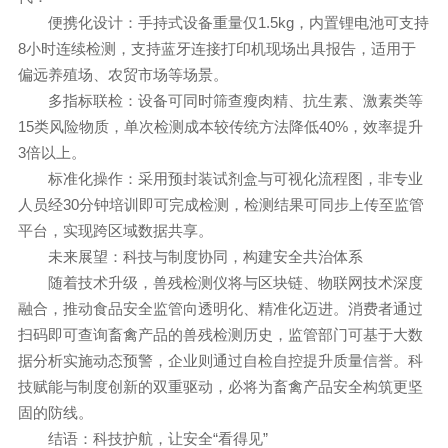
便携化设计：手持式设备重量仅1.5kg，内置锂电池可支持
8小时连续检测，支持蓝牙连接打印机现场出具报告，适用于
偏远养殖场、农贸市场等场景。
多指标联检：设备可同时筛查瘦肉精、抗生素、激素类等
15类风险物质，单次检测成本较传统方法降低40%，效率提升
3倍以上。
标准化操作：采用预封装试剂盒与可视化流程图，非专业
人员经30分钟培训即可完成检测，检测结果可同步上传至监管
平台，实现跨区域数据共享。
未来展望：科技与制度协同，构建安全共治体系
随着技术升级，兽残检测仪将与区块链、物联网技术深度
融合，推动食品安全监管向透明化、精准化迈进。消费者通过
扫码即可查询畜禽产品的兽残检测历史，监管部门可基于大数
据分析实施动态预警，企业则通过自检自控提升质量信誉。科
技赋能与制度创新的双重驱动，必将为畜禽产品安全构筑更坚
固的防线。
结语：科技护航，让安全“看得见”