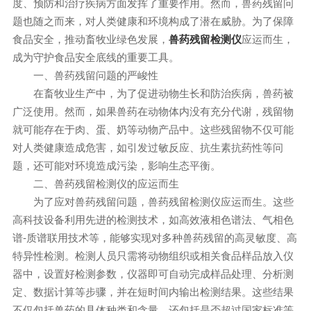
度、预防和治疗疾病方面发挥了重要作用。然而，兽药残留问
题也随之而来，对人类健康和环境构成了潜在威胁。为了保障
食品安全，推动畜牧业绿色发展，
应运而生，
兽药残留检测仪
成为守护食品安全底线的重要工具。
一、兽药残留问题的严峻性
在畜牧业生产中，为了促进动物生长和防治疾病，兽药被
广泛使用。然而，如果兽药在动物体内没有充分代谢，残留物
就可能存在于肉、蛋、奶等动物产品中。这些残留物不仅可能
对人类健康造成危害，如引发过敏反应、抗生素抗药性等问
题，还可能对环境造成污染，影响生态平衡。
二、兽药残留检测仪的应运而生
为了应对兽药残留问题，兽药残留检测仪应运而生。这些
高科技设备利用先进的检测技术，如高效液相色谱法、气相色
谱-质谱联用技术等，能够实现对多种兽药残留的高灵敏度、高
特异性检测。检测人员只需将动物组织或相关食品样品放入仪
器中，设置好检测参数，仪器即可自动完成样品处理、分析测
定、数据计算等步骤，并在短时间内输出检测结果。这些结果
不仅包括兽药的具体种类和含量，还包括是否超过国家标准等