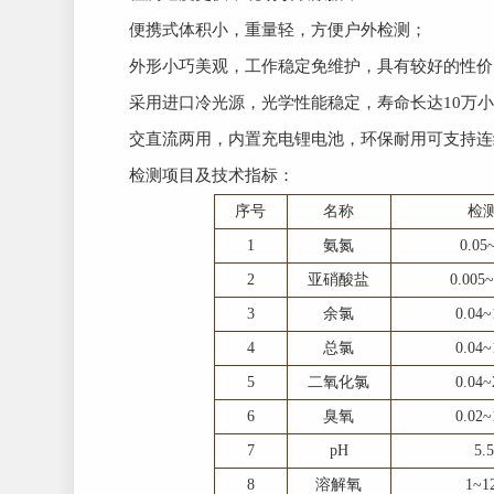
便携式体积小，重量轻，方便户外检测；
外形小巧美观，工作稳定免维护，具有较好的性价
采用进口冷光源，光学性能稳定，寿命长达10万小
交直流两用，内置充电锂电池，环保耐用可支持连
检测项目及技术指标：
序号
名称
检
1
氨氮
0.05
2
亚硝酸盐
0.005
3
余氯
0.04
4
总氯
0.04
5
二氧化氯
0.04
6
臭氧
0.02
7
pH
5.
8
溶解氧
1~1