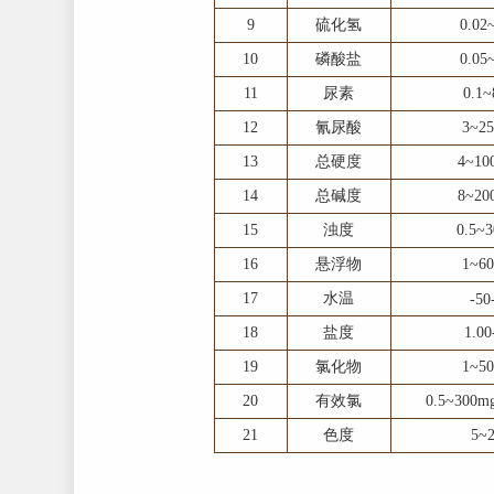
9
硫化氢
0.02
10
磷酸盐
0.05
11
尿素
0.1
12
氰尿酸
3~2
13
总硬度
4~10
14
总碱度
8~20
15
浊度
0.5~
16
悬浮物
1~6
17
水温
-5
18
盐度
1.00
19
氯化物
1~5
20
有效氯
0.5~300m
21
色度
5~