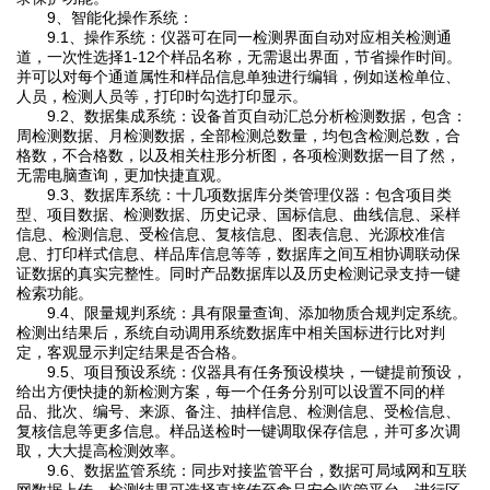
9、智能化操作系统：
9.1、操作系统：仪器可在同一检测界面自动对应相关检测通
道，一次性选择1-12个样品名称，无需退出界面，节省操作时间。
并可以对每个通道属性和样品信息单独进行编辑，例如送检单位、
人员，检测人员等，打印时勾选打印显示。
9.2、数据集成系统：设备首页自动汇总分析检测数据，包含：
周检测数据、月检测数据，全部检测总数量，均包含检测总数，合
格数，不合格数，以及相关柱形分析图，各项检测数据一目了然，
无需电脑查询，更加快捷直观。
9.3、数据库系统：十几项数据库分类管理仪器：包含项目类
型、项目数据、检测数据、历史记录、国标信息、曲线信息、采样
信息、检测信息、受检信息、复核信息、图表信息、光源校准信
息、打印样式信息、样品库信息等等，数据库之间互相协调联动保
证数据的真实完整性。同时产品数据库以及历史检测记录支持一键
检索功能。
9.4、限量规判系统：具有限量查询、添加物质合规判定系统。
检测出结果后，系统自动调用系统数据库中相关国标进行比对判
定，客观显示判定结果是否合格。
9.5、项目预设系统：仪器具有任务预设模块，一键提前预设，
给出方便快捷的新检测方案，每一个任务分别可以设置不同的样
品、批次、编号、来源、备注、抽样信息、检测信息、受检信息、
复核信息等更多信息。样品送检时一键调取保存信息，并可多次调
取，大大提高检测效率。
9.6、数据监管系统：同步对接监管平台，数据可局域网和互联
网数据上传，检测结果可选择直接传至食品安全监管平台。进行区