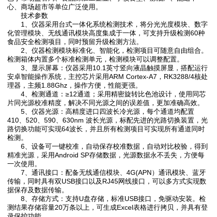
心、商场超市等单位广泛使用。
技术参数
1、仪器采用台式一体化系统检测技术，将分光光度模块、数字
化管理模块、无线通讯模块高度集成于一体，可支持升级检测60种
食品安全检测项目，同时预留升级检测方法。
2、仪器检测模块标准化、智能化，检测项目可随意自由组合。
检测箱体内置多个标准检测单元，检测模块可以调整配置。
3、显示屏幕：仪器采用10.1英寸竖向液晶触摸屏显，搭配运行
安卓智能操作系统，主控芯片采用ARM Cortex-A7，RK3288/4核处
理器，主频1.88Ghz，操作方便，性能更强。
4、检测通道：≥12通道；采用精密旋转比色池设计，使用同芯
片同光源校准精度，解决不同光源之间的误差值，更加准确高效。
5、仪器光源：高精度进口四波长冷光源，每个通道均配置
410、520、590、630nm 波长光源，标配先进的光路切换装置，光
路切换功能可实现64波长，并且所有检测项目可实现所有通道同时
检测。
6、设备可一键校准，自动保存校准数据，自动对比校验，得到
精准光源，采用Android SP存储数据，光源数据永不丢失，方便每
一次使用。
7、通讯接口：配备无线通信模块、4G(APN）通讯模块、蓝牙
传输，同时具有双USB接口以及RJ45网线接口，可以多方式实现数
据保存及数据传输。
8、存储方式：支持U盘存储，标准USB接口，免驱动安装。检
测结果存储容量20万条以上，可生成Excel表格进行拷贝，并具有登
录保护功能。