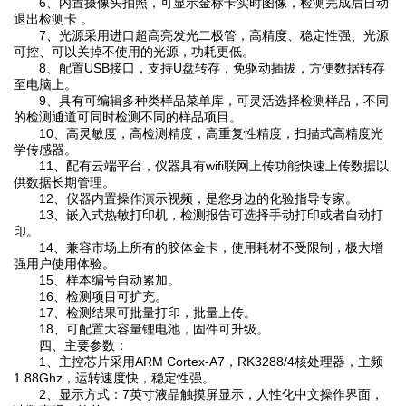
6、内置摄像头拍照，可显示金标卡实时图像，检测完成后自动
退出检测卡 。
7、光源采用进口超高亮发光二极管，高精度、稳定性强、光源
可控、可以关掉不使用的光源，功耗更低。
8、配置USB接口，支持U盘转存，免驱动插拔，方便数据转存
至电脑上。
9、具有可编辑多种类样品菜单库，可灵活选择检测样品，不同
的检测通道可同时检测不同的样品项目。
10、高灵敏度，高检测精度，高重复性精度，扫描式高精度光
学传感器。
11、配有云端平台，仪器具有wifi联网上传功能快速上传数据以
供数据长期管理。
12、仪器内置操作演示视频，是您身边的化验指导专家。
13、嵌入式热敏打印机，检测报告可选择手动打印或者自动打
印。
14、兼容市场上所有的胶体金卡，使用耗材不受限制，极大增
强用户使用体验。
15、样本编号自动累加。
16、检测项目可扩充。
17、检测结果可批量打印，批量上传。
18、可配置大容量锂电池，固件可升级。
四、主要参数：
1、主控芯片采用ARM Cortex-A7，RK3288/4核处理器，主频
1.88Ghz，运转速度快，稳定性强。
2、显示方式：7英寸液晶触摸屏显示，人性化中文操作界面，